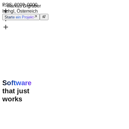
POS:
0000
,
0000
Markus Digruber
Ischgl, Österreich
Starte ein Projekt
Software
that just
works